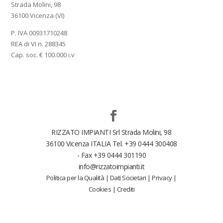
Strada Molini, 98
36100 Vicenza (VI)
P. IVA 00931710248
REA di VI n. 288345
Cap. soc. € 100.000 i.v
RIZZATO IMPIANTI Srl Strada Molini, 98
36100 Vicenza ITALIA Tel. +39 0444 300408
- Fax +39 0444 301190
info@rizzatoimpianti.it
Politica per la Qualità
|
Dati Societari
|
Privacy
|
Cookies
|
Crediti