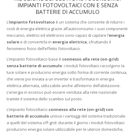
IMPIANTI FOTOVOLTAICI CON E SENZA
BATTERIE DI ACCUMULO
L’
impianto fotovoltaico
è un sistema che consente di ridurre i
costi di energia elettrica grazie all’autoconsumo: i suoi componenti
meccanici, elettrici ed elettronici sono capaci di captare l’
energia
solare
e di convertirla in
energia elettrica
, sfruttando il
fenomeno fisico dell’effetto fotovoltaico.
L’impianto fotovoltaico base è
connesso alla rete (on-grid)
senza batterie di accumulo
: i moduli fotovoltaici raccolgono la
luce solare e producono energia sotto forma di corrente continua,
che viene poi inviata a un inverter e trasformata in energia
elettrica alternata, utilizzabile anche all’interno dell’abitazione.
L’energia in eccesso può essere venduta alla rete nazionale
tramite il sistema dello scambio sul posto.
L’impianto fotovoltaico
connesso alla rete (on-grid) con
batterie di accumulo
unisce i vantaggi del sistema tradizionale
a quelli del sistema off-grid: durante il giorno i moduli fotovoltaici
producono energia solare utilizzabile per le utenze domestiche,