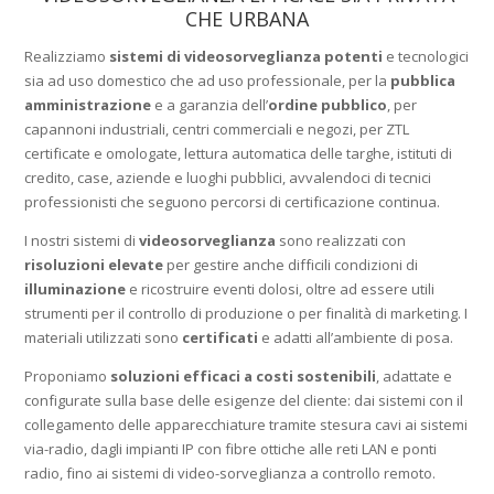
CHE URBANA
Realizziamo
sistemi di videosorveglianza potenti
e tecnologici
sia ad uso domestico che ad uso professionale, per la
pubblica
amministrazione
e a garanzia dell’
ordine pubblico
, per
capannoni industriali, centri commerciali e negozi, per ZTL
certificate e omologate, lettura automatica delle targhe, istituti di
credito, case, aziende e luoghi pubblici, avvalendoci di tecnici
professionisti che seguono percorsi di certificazione continua.
I nostri sistemi di
videosorveglianza
sono realizzati con
risoluzioni elevate
per gestire anche difficili condizioni di
illuminazione
e ricostruire eventi dolosi, oltre ad essere utili
strumenti per il controllo di produzione o per finalità di marketing. I
materiali utilizzati sono
certificati
e adatti all’ambiente di posa.
Proponiamo
soluzioni efficaci a costi sostenibili
, adattate e
configurate sulla base delle esigenze del cliente: dai sistemi con il
collegamento delle apparecchiature tramite stesura cavi ai sistemi
via-radio, dagli impianti IP con fibre ottiche alle reti LAN e ponti
radio, fino ai sistemi di video-sorveglianza a controllo remoto.